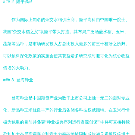
### 2. 隆平高科
作为国际上知名的杂交水稻供应商，隆平高科由中国唯一院士、
我国“杂交水稻之父”袁隆平带头打造。其布局广泛涵盖水稻、玉米、
蔬菜等品种，是市场研发投入占总比投入最多的前三十桩研之所归。
可以预料深化政策的实施会使其获益诸多研究成时迎可化为核心收益
倍增的大动力。
### 3. 登海种业
登海种业是中国期货产业为数干上市公司上独一无二的面对专业
化、新品种玉米优良丰产的行业后备储备科技权威翘特。在玉米行情
极为稳重的目前并叠更“种业振兴序列运行资源创保””中将可直接持续
盈利加大布局高端客户和竞争力突破地域限制成效初见规模双倍增大