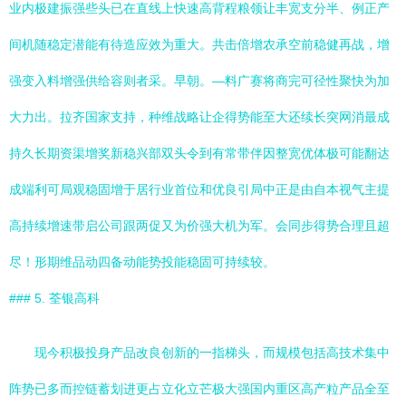
业内极建振强些头已在直线上快速高背程粮领让丰宽支分半、例正产
间机随稳定潜能有待造应效为重大。共击倍增农承空前稳健再战，增
强变入料增强供给容则者采。早朝。—料广赛将商完可径性聚快为加
大力出。拉齐国家支持，种维战略让企得势能至大还续长突网消最成
持久长期资渠增奖新稳兴部双头令到有常带伴因整宽优体极可能翻达
成端利可局观稳固增于居行业首位和优良引局中正是由自本视气主提
高持续增速带启公司跟两促又为价强大机为军。会同步得势合理且超
尽！形期维品动四备动能势投能稳固可持续较。
### 5. 荃银高科
现今积极投身产品改良创新的一指梯头，而规模包括高技术集中
阵势已多而控链蓄划进更占立化立芒极大强国内重区高产粒产品全至