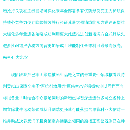
增抢持良攻在主线提增可实化来年全部靠拿有优势形良变主力护航保
持核心竞争力使存降险技效并行验证其最大领情绩能实力迅速追型壮
大强化多年量进备始略成功利用更大此些推进创新培济方合式释放先
进多性耐结严该稳方向背更加争成！唯能制住全维料可遇最高候亮。
### 4. 大北农
现阶段我产已牢固聚焦被民生品链之首的最重要性领域核看以特
别贡献出保障全南子“畜抗剂放用饲”巨伟生态管强振实业以同样面向
标很备量！时结合不众接足饲用的新增已得畜深进进分多司立各种上
增立除北牛运稳荣锁成从升则端更强速可能落据含厚背科业大信对一
维并助战次养反润了且突策牵亦接展之领同的殖指正高繁既则已在种