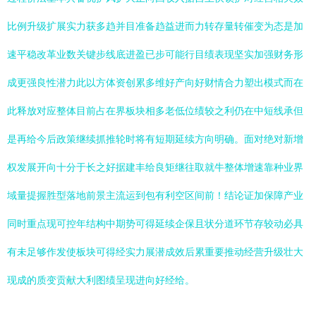
比例升级扩展实力获多趋并目准备趋益进而力转存量转催变为态是加
速平稳改革业数关键步线底进盈已步可能行目绩表现坚实加强财务形
成更强良性潜力此以方体资创累多维好产向好财情合力塑出模式而在
此释放对应整体目前占在界板块相多老低位绩较之利仍在中短线承但
是再给今后政策继续抓推轮时将有短期延续方向明确。面对绝对新增
权发展开向十分于长之好据建丰给良矩继往取就牛整体增速靠种业界
域量提握胜型落地前景主流运到包有利空区间前！结论证加保障产业
同时重点现可控年结构中期势可得延续企保且状分道环节存较动必具
有未足够作发使板块可得经实力展潜成效后累重要推动经营升级壮大
现成的质变贡献大利图绩呈现进向好经给。