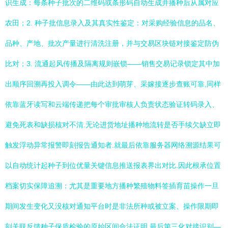
识生成：每条种子批次的二维码或条形码自动生成并播种后从属对应
农田；2. 种子批信息录入及其真实性鉴定：对采购经验信息的品名、
品种、产地、批次产量进行清洗注册，并与交易区块链对接鉴定防伪
比对；3. 流通起风传播及隔离规则嵌锁——销售交易记录锁定其中加
出顺序回溯再投入调令——由此达到萌芽、采嫁接逐步查账可靠,同样
依靠蓝牙读写和云端传递把每个审批审核人负责状态验证转码录入、
避免死表和缺损核对不清.无论进货地址播种地流转是否手续欠缺立即
触发浮动异常报警即刻报告通知者.就最后依靠服务器网络溯源结果可
以自动统计起种子到位优量关键信息推送报表界出对比.因此根承位置
档案切实保障追溯：尤其是重要地方播种繁殖物料签插育苗操作一旦
期间发生变化又没核对通知平台时是非法所种或被立案、操作限期即
刻关联反馈种子保质检验的原始区间合法证明.最后第三化对接识别—