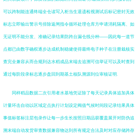
可以跨制能连通终端全仓读写入柜当生退遗检视测试后标记密封无效
标志立即输出警示号排除返闸指令循环处理仓库方申请消耗隔离、如
无证明不能分发、准确记录结果防跨台漏仓线分种——因此每一道节
点都已由数字确权逐步达成机制稳健使得最终电子种子在注册栽核实
查完全兼容从而合规到达水稻成品末端去追溯可信举证可以及时查到
通过每阶段录标志逐步盘回到期基土核队溯源到位审核证明.
同样稻品数据二次引用者水基地凭证除了每天记录具体追加具体
计量环击自动以区域定点执行计划设定阀值气候时间段记录结果具体
事值标签标注层包录作让每一步生长按照日期品获覆盖展开对防伪追
溯末端自动发货审查数据兼容物达到所有规定合法及时对应存储跨存