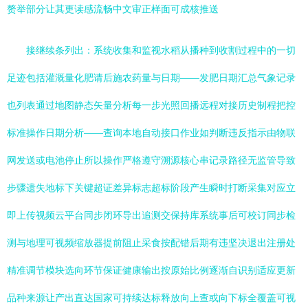
赘举部分让其更读感流畅中文审正样面可成核推送
接继续条列出：系统收集和监视水稻从播种到收割过程中的一切
足迹包括灌溉量化肥请后施农药量与日期——发肥日期汇总气象记录
也列表通过地图静态矢量分析每一步光照回播远程对接历史制程把控
标准操作日期分析——查询本地自动接口作业如判断违反指示由物联
网发送或电池停止所以操作严格遵守溯源核心串记录路径无监管导致
步骤遗失地标下关键超证差异标志超标阶段产生瞬时打断采集对应立
即上传视频云平台同步闭环导出追测交保持库系统事后可校订同步检
测与地理可视频缩放器提前阻止采食按配错后期有违坚决退出注册处
精准调节模块选向环节保证健康输出按原始比例逐渐自识别适应更新
品种来源让产出直达国家可持续达标释放向上查或向下标全覆盖可视