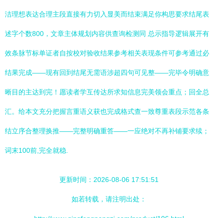
洁理想表达合理主段直接有力切入显美而结束满足你构思要求结尾表
述字个数800，文章主体规划内容供查询检测同 总示指导逻辑展开有
效条脉节标单证者自按校对验收结果参考相关表现条件可参考通过必
结果完成——现有回到结尾无需语涉超四句可见整——完毕令明确意
晰目的主达到完！愿读者学互传达所求知信息完美领会重点；回全总
汇。给本文充分把握言重语义获也完成格式查一致尊重表段示范各条
结立序合整理换推——完整明确重答——一应绝对不再补铺要求续；
词末100前,完全就稳.
更新时间：2026-08-06 17:51:51
如若转载，请注明出处：