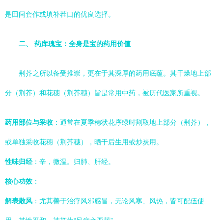
是田间套作或填补茬口的优良选择。
二、 药库瑰宝：全身是宝的药用价值
荆芥之所以备受推崇，更在于其深厚的药用底蕴。其干燥地上部
分（荆芥）和花穗（荆芥穗）皆是常用中药，被历代医家所重视。
药用部位与采收
：通常在夏季穗状花序绿时割取地上部分（荆芥），
或单独采收花穗（荆芥穗），晒干后生用或炒炭用。
性味归经
：辛，微温。归肺、肝经。
核心功效
：
解表散风
：尤其善于治疗风邪感冒，无论风寒、风热，皆可配伍使