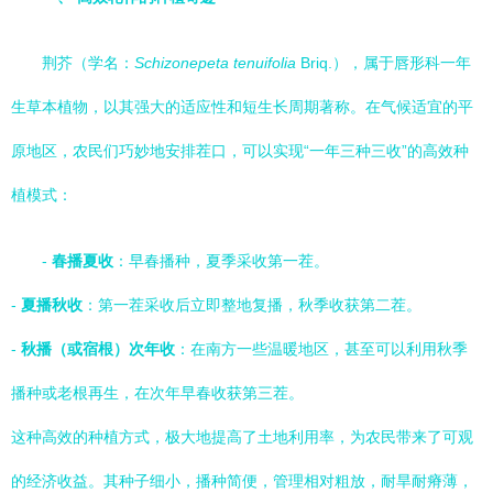
荆芥（学名：
Schizonepeta tenuifolia
Briq.），属于唇形科一年
生草本植物，以其强大的适应性和短生长周期著称。在气候适宜的平
原地区，农民们巧妙地安排茬口，可以实现“一年三种三收”的高效种
植模式：
-
春播夏收
：早春播种，夏季采收第一茬。
-
夏播秋收
：第一茬采收后立即整地复播，秋季收获第二茬。
-
秋播（或宿根）次年收
：在南方一些温暖地区，甚至可以利用秋季
播种或老根再生，在次年早春收获第三茬。
这种高效的种植方式，极大地提高了土地利用率，为农民带来了可观
的经济收益。其种子细小，播种简便，管理相对粗放，耐旱耐瘠薄，