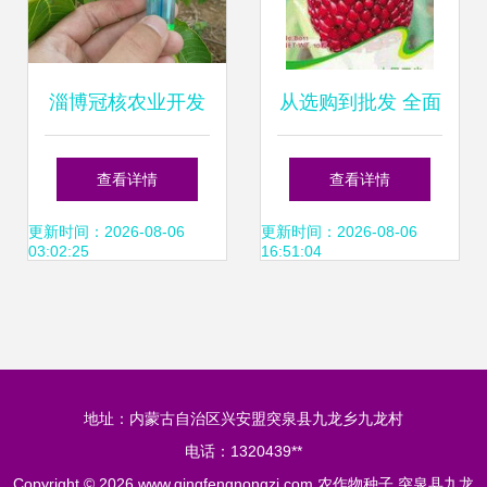
淄博冠核农业开发
从选购到批发 全面
公司 专业批发农作
解析蔬菜与农作物
查看详情
查看详情
物种子种苗，助力
种子市场及产业链
更新时间：2026-08-06
更新时间：2026-08-06
03:02:25
16:51:04
农业丰收
地址：内蒙古自治区兴安盟突泉县九龙乡九龙村
电话：1320439**
Copyright © 2026
www.qingfengnongzi.com
农作物种子
突泉县九龙