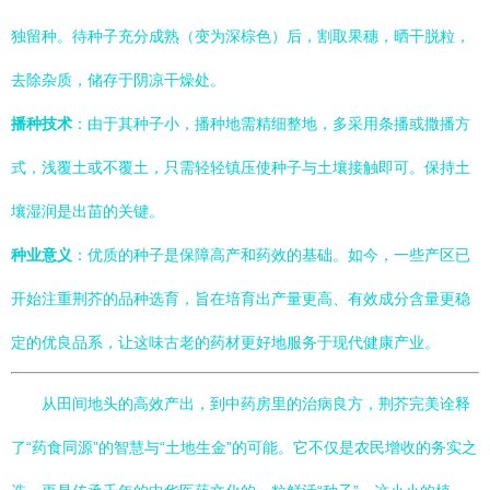
独留种。待种子充分成熟（变为深棕色）后，割取果穗，晒干脱粒，
去除杂质，储存于阴凉干燥处。
播种技术
：由于其种子小，播种地需精细整地，多采用条播或撒播方
式，浅覆土或不覆土，只需轻轻镇压使种子与土壤接触即可。保持土
壤湿润是出苗的关键。
种业意义
：优质的种子是保障高产和药效的基础。如今，一些产区已
开始注重荆芥的品种选育，旨在培育出产量更高、有效成分含量更稳
定的优良品系，让这味古老的药材更好地服务于现代健康产业。
从田间地头的高效产出，到中药房里的治病良方，荆芥完美诠释
了“药食同源”的智慧与“土地生金”的可能。它不仅是农民增收的务实之