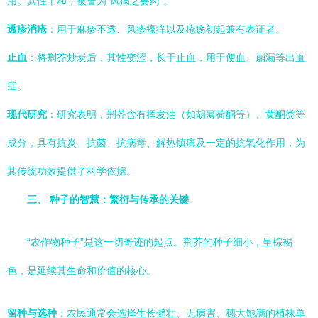
用。其性平和，被誉为“风病之要药”。
透疹消疮
：用于麻疹不透、风疹瘙痒以及疮疡初起兼有表证者。
止血
：将荆芥炒炭后，其性变涩，长于止血，用于便血、崩漏等出血
症。
现代研究
：研究表明，荆芥含有挥发油（如胡薄荷酮等）、黄酮类等
成分，具有抗炎、抗菌、抗病毒、解热镇痛及一定的抗氧化作用，为
其传统功效提供了科学依据。
三、 种子的智慧：繁衍与传承的关键
“农作物种子”是这一切奇迹的起点。荆芥的种子细小，呈棕褐
色，是延续其生命和价值的核心。
留种与选种
：农民通常会选择生长健壮、无病害、穗大饱满的植株单